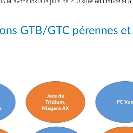
et avons installé plus de 200 sites en France et à l
ions GTB/GTC pérennes et 